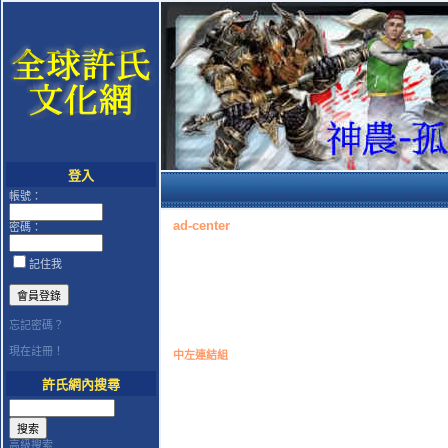
登入
帳號：
ad-center
密碼：
記住我
忘記密碼？
現在註冊！
中左連結組
許氏網內搜尋
高級搜索