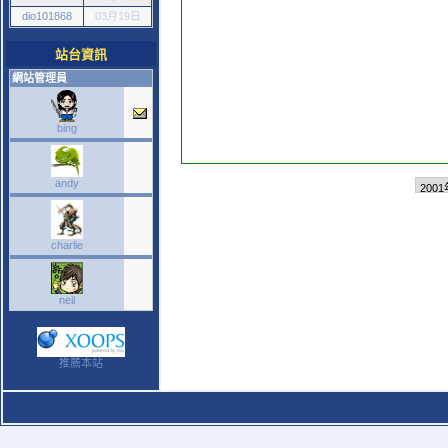
dio101868
03月19日
站台資訊
網站管理員
bing
andy
charlie
neil
推薦本站