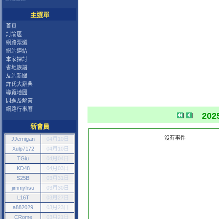
主選單
首頁
討論區
網路票選
網站連結
本家探討
省地族譜
友站新聞
許氏大辭典
導覽地圖
問題及解答
網路行事曆
202
新會員
沒有事件
JJernigan
04月10日
Xulp7172
04月10日
TGiu
04月04日
KD48
04月03日
S25B
03月31日
jimmyhsu
03月30日
L16T
03月27日
a882029
03月23日
CRome
03月21日