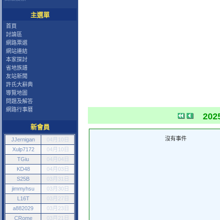
主選單
首頁
討論區
網路票選
網站連結
本家探討
省地族譜
友站新聞
許氏大辭典
導覽地圖
問題及解答
網路行事曆
202
新會員
沒有事件
JJernigan
04月10日
Xulp7172
04月10日
TGiu
04月04日
KD48
04月03日
S25B
03月31日
jimmyhsu
03月30日
L16T
03月27日
a882029
03月23日
CRome
03月21日