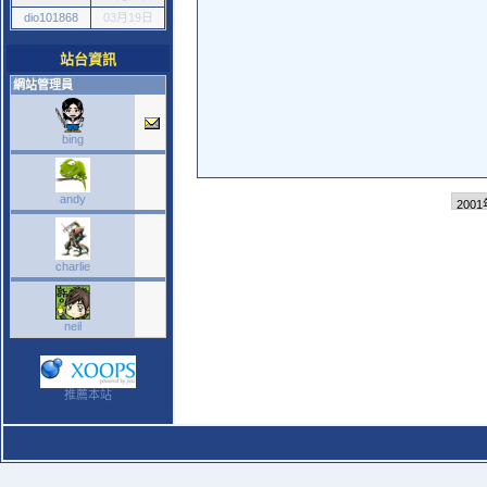
dio101868
03月19日
站台資訊
網站管理員
bing
andy
charlie
neil
推薦本站