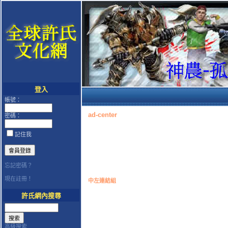
登入
帳號：
ad-center
密碼：
記住我
忘記密碼？
現在註冊！
中左連結組
許氏網內搜尋
高級搜索