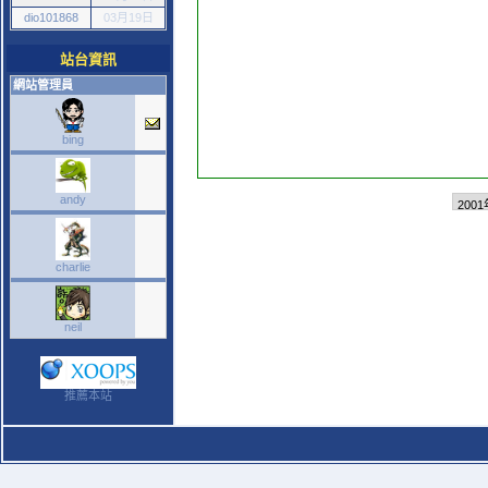
dio101868
03月19日
站台資訊
網站管理員
bing
andy
charlie
neil
推薦本站