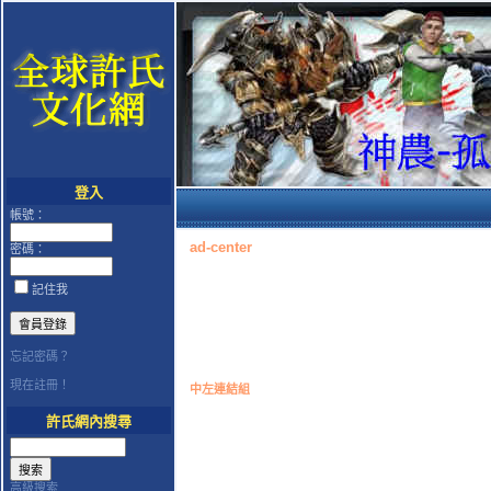
登入
帳號：
ad-center
密碼：
記住我
忘記密碼？
現在註冊！
中左連結組
許氏網內搜尋
高級搜索