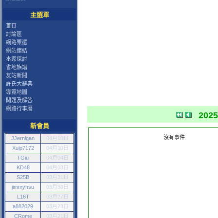
主選單
首頁
討論區
網路票選
網站連結
本家探討
省地族譜
友站新聞
許氏大辭典
導覽地圖
問題及解答
網路行事曆
202
新會員
沒有事件
JJernigan
04月10日
Xulp7172
04月10日
TGiu
04月04日
KD48
04月03日
S25B
03月31日
jimmyhsu
03月30日
L16T
03月27日
a882029
03月23日
CRome
03月21日