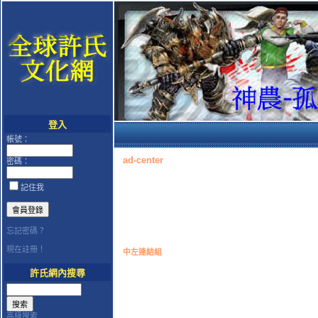
登入
帳號：
ad-center
密碼：
記住我
忘記密碼？
現在註冊！
中左連結組
許氏網內搜尋
高級搜索