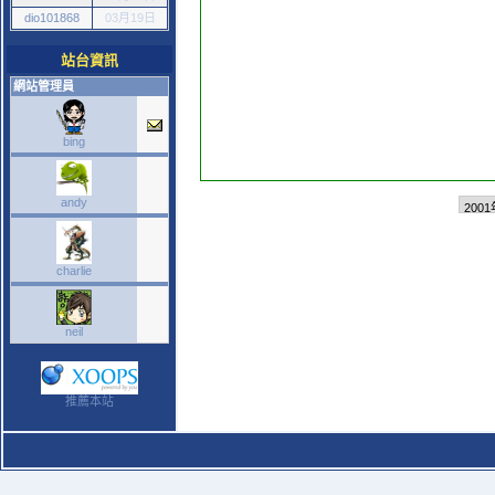
dio101868
03月19日
站台資訊
網站管理員
bing
andy
charlie
neil
推薦本站