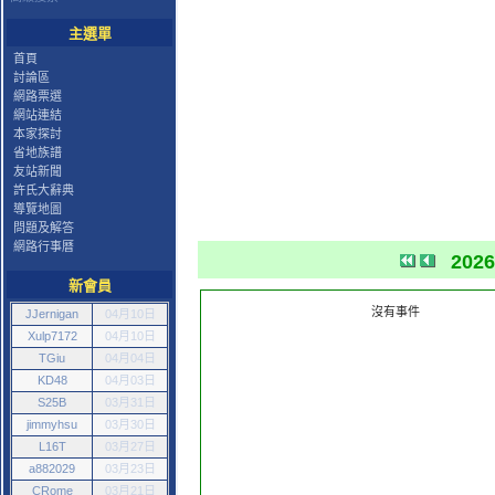
主選單
首頁
討論區
網路票選
網站連結
本家探討
省地族譜
友站新聞
許氏大辭典
導覽地圖
問題及解答
網路行事曆
202
新會員
沒有事件
JJernigan
04月10日
Xulp7172
04月10日
TGiu
04月04日
KD48
04月03日
S25B
03月31日
jimmyhsu
03月30日
L16T
03月27日
a882029
03月23日
CRome
03月21日