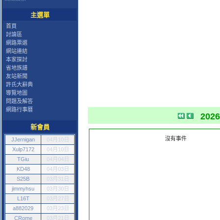
主選單
首頁
討論區
網路票選
網站連結
本家探討
省地族譜
友站新聞
許氏大辭典
導覽地圖
問題及解答
網路行事曆
202
新會員
沒有事件
JJernigan
04月10日
Xulp7172
04月10日
TGiu
04月04日
KD48
04月03日
S25B
03月31日
jimmyhsu
03月30日
L16T
03月27日
a882029
03月23日
CRome
03月21日