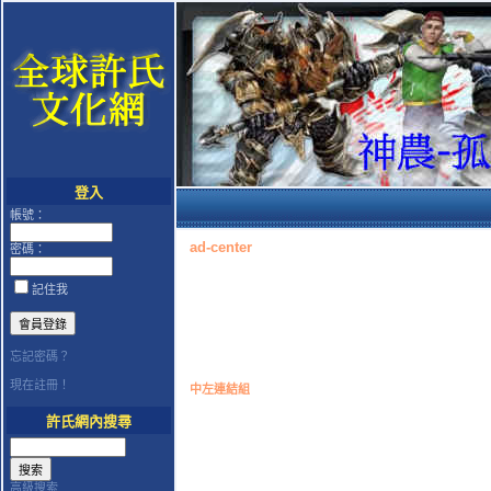
登入
帳號：
ad-center
密碼：
記住我
忘記密碼？
現在註冊！
中左連結組
許氏網內搜尋
高級搜索