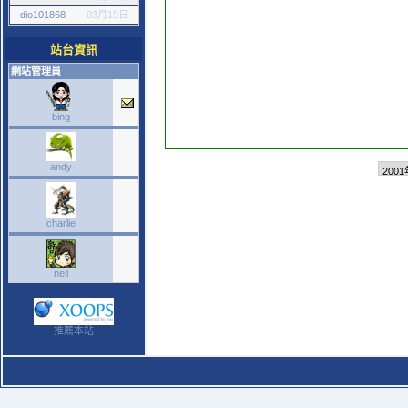
dio101868
03月19日
站台資訊
網站管理員
bing
andy
charlie
neil
推薦本站