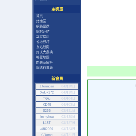
主選單
首頁
討論區
網路票選
網站連結
本家探討
省地族譜
友站新聞
許氏大辭典
導覽地圖
問題及解答
網路行事曆
新會員
JJernigan
04月10日
Xulp7172
04月10日
TGiu
04月04日
KD48
04月03日
S25B
03月31日
jimmyhsu
03月30日
L16T
03月27日
a882029
03月23日
CRome
03月21日