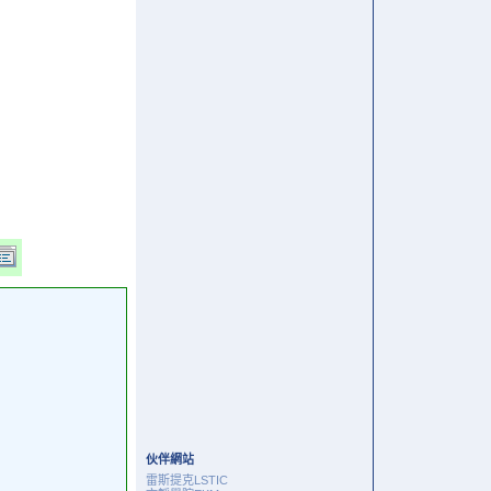
伙伴網站
雷斯提克LSTIC