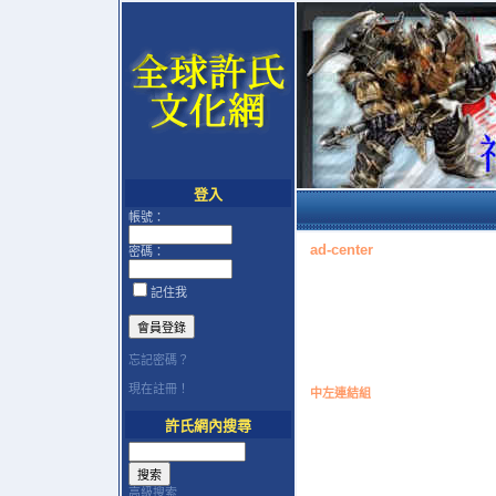
登入
帳號：
ad-center
密碼：
記住我
忘記密碼？
現在註冊！
中左連結組
許氏網內搜尋
高級搜索