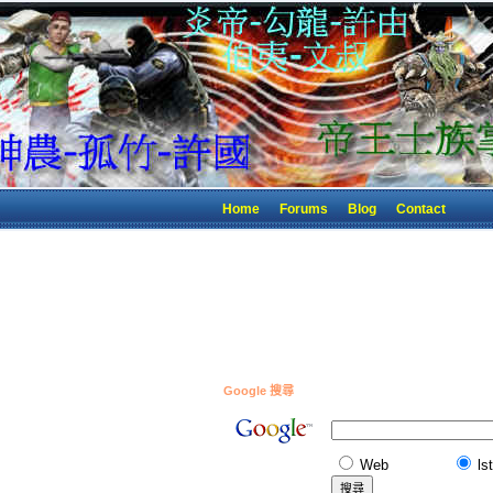
Home
Forums
Blog
Contact
Google 搜尋
Web
ls