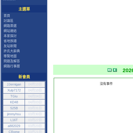
主選單
首頁
討論區
網路票選
網站連結
本家探討
省地族譜
友站新聞
許氏大辭典
導覽地圖
問題及解答
網路行事曆
202
新會員
沒有事件
JJernigan
04月10日
Xulp7172
04月10日
TGiu
04月04日
KD48
04月03日
S25B
03月31日
jimmyhsu
03月30日
L16T
03月27日
a882029
03月23日
CRome
03月21日