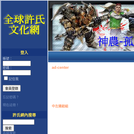
登入
帳號：
ad-center
密碼：
記住我
忘記密碼？
現在註冊！
中左連結組
許氏網內搜尋
高級搜索