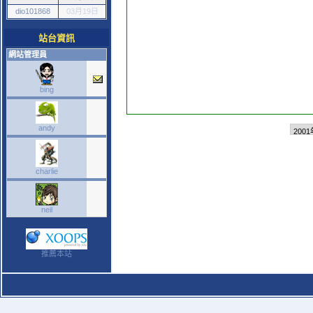
dio101868
03月19日
站台資訊
網站管理員
bing
andy
charlie
neil
推薦本站