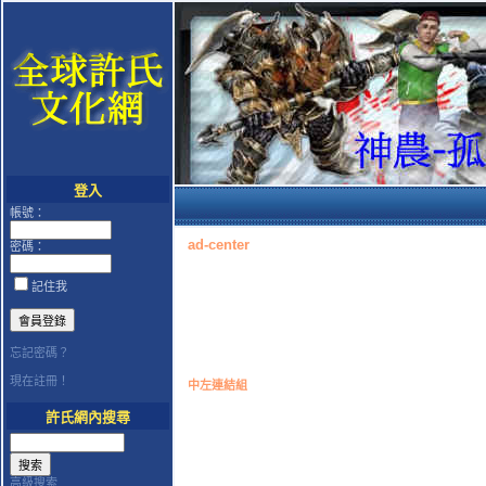
登入
帳號：
ad-center
密碼：
記住我
忘記密碼？
現在註冊！
中左連結組
許氏網內搜尋
高級搜索