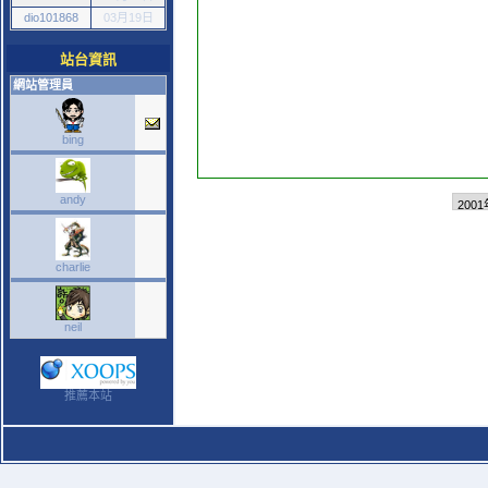
dio101868
03月19日
站台資訊
網站管理員
bing
andy
charlie
neil
推薦本站