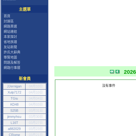
主選單
首頁
討論區
網路票選
網站連結
本家探討
省地族譜
友站新聞
許氏大辭典
導覽地圖
問題及解答
網路行事曆
202
新會員
沒有事件
JJernigan
04月10日
Xulp7172
04月10日
TGiu
04月04日
KD48
04月03日
S25B
03月31日
jimmyhsu
03月30日
L16T
03月27日
a882029
03月23日
CRome
03月21日