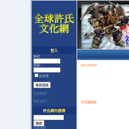
登入
帳號：
ad-center
密碼：
記住我
忘記密碼？
現在註冊！
中左連結組
許氏網內搜尋
高級搜索