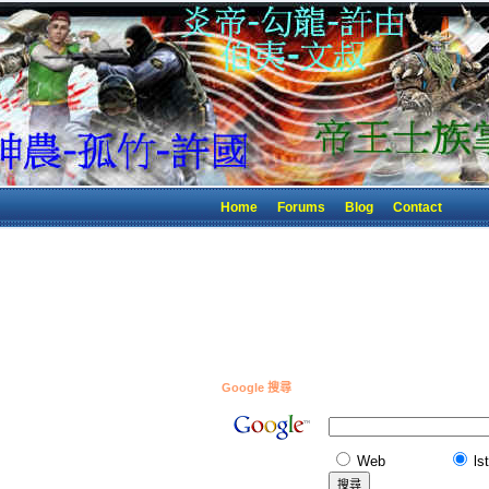
Home
Forums
Blog
Contact
Google 搜尋
Web
ls