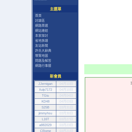
主選單
首頁
討論區
網路票選
網站連結
本家探討
省地族譜
友站新聞
許氏大辭典
導覽地圖
問題及解答
網路行事曆
新會員
JJernigan
04月10日
Xulp7172
04月10日
TGiu
04月04日
KD48
04月03日
S25B
03月31日
jimmyhsu
03月30日
L16T
03月27日
a882029
03月23日
CRome
03月21日