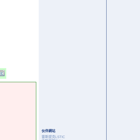
伙伴網站
雷斯提克LSTIC