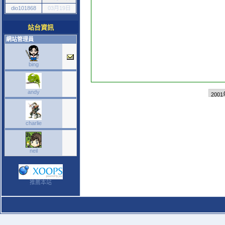
dio101868
03月19日
站台資訊
網站管理員
bing
andy
charlie
neil
推薦本站