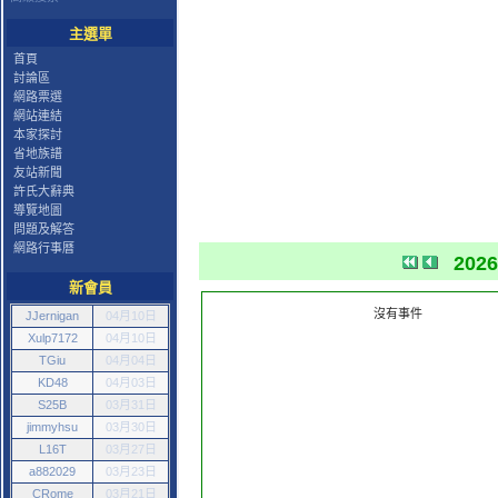
主選單
首頁
討論區
網路票選
網站連結
本家探討
省地族譜
友站新聞
許氏大辭典
導覽地圖
問題及解答
網路行事曆
202
新會員
沒有事件
JJernigan
04月10日
Xulp7172
04月10日
TGiu
04月04日
KD48
04月03日
S25B
03月31日
jimmyhsu
03月30日
L16T
03月27日
a882029
03月23日
CRome
03月21日