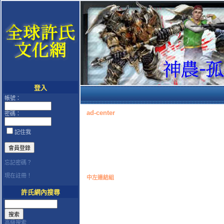
登入
帳號：
ad-center
密碼：
記住我
忘記密碼？
現在註冊！
中左連結組
許氏網內搜尋
高級搜索