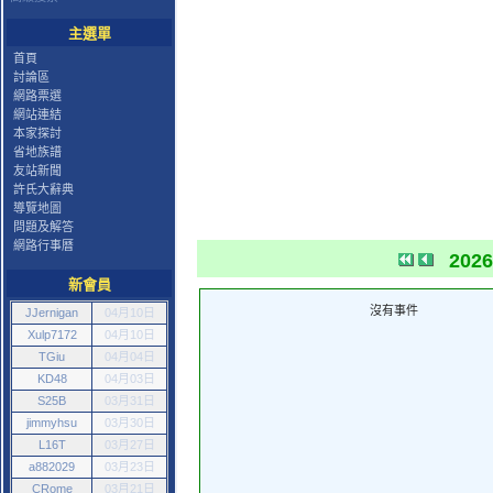
主選單
首頁
討論區
網路票選
網站連結
本家探討
省地族譜
友站新聞
許氏大辭典
導覽地圖
問題及解答
網路行事曆
202
新會員
沒有事件
JJernigan
04月10日
Xulp7172
04月10日
TGiu
04月04日
KD48
04月03日
S25B
03月31日
jimmyhsu
03月30日
L16T
03月27日
a882029
03月23日
CRome
03月21日