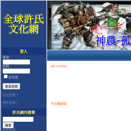
登入
帳號：
ad-center
密碼：
記住我
忘記密碼？
現在註冊！
中左連結組
許氏網內搜尋
高級搜索