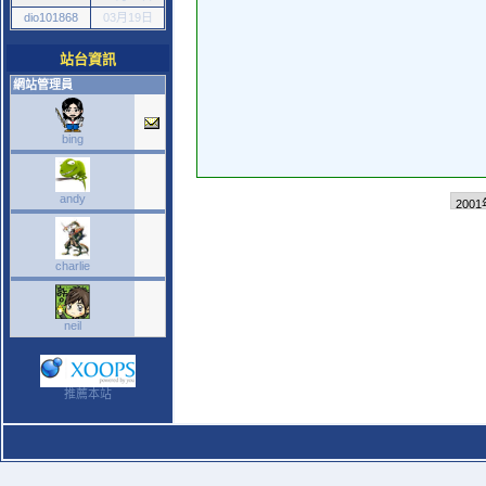
dio101868
03月19日
站台資訊
網站管理員
bing
andy
charlie
neil
推薦本站