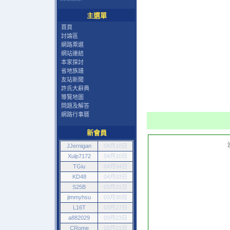
主選單
首頁
討論區
網路票選
網站連結
本家探討
省地族譜
友站新聞
許氏大辭典
導覽地圖
問題及解答
網路行事曆
新會員
JJernigan
04月10日
Xulp7172
04月10日
TGiu
04月04日
KD48
04月03日
S25B
03月31日
jimmyhsu
03月30日
L16T
03月27日
a882029
03月23日
CRome
03月21日