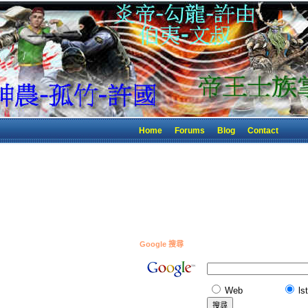
Home
Forums
Blog
Contact
Google 搜尋
Web
ls