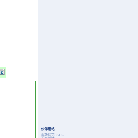
伙伴網站
雷斯提克LSTIC