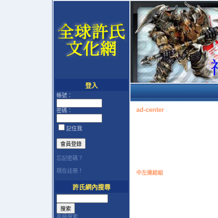
登入
帳號：
ad-center
密碼：
記住我
忘記密碼？
現在註冊！
中左連結組
許氏網內搜尋
高級搜索