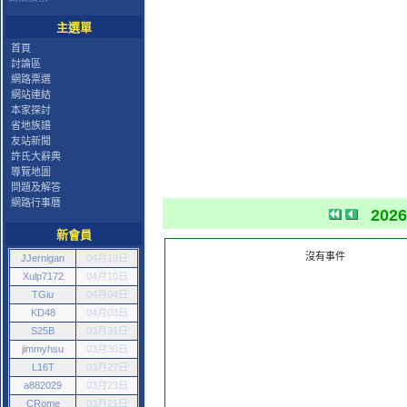
主選單
首頁
討論區
網路票選
網站連結
本家探討
省地族譜
友站新聞
許氏大辭典
導覽地圖
問題及解答
網路行事曆
202
新會員
沒有事件
JJernigan
04月10日
Xulp7172
04月10日
TGiu
04月04日
KD48
04月03日
S25B
03月31日
jimmyhsu
03月30日
L16T
03月27日
a882029
03月23日
CRome
03月21日