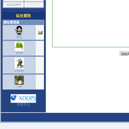
dio101868
03月19日
站台資訊
網站管理員
bing
andy
charlie
neil
推薦本站