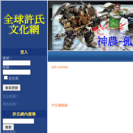
登入
帳號：
ad-center
密碼：
記住我
忘記密碼？
現在註冊！
中左連結組
許氏網內搜尋
高級搜索