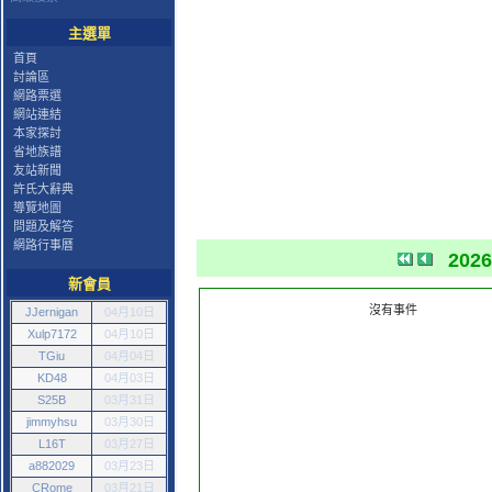
主選單
首頁
討論區
網路票選
網站連結
本家探討
省地族譜
友站新聞
許氏大辭典
導覽地圖
問題及解答
網路行事曆
202
新會員
沒有事件
JJernigan
04月10日
Xulp7172
04月10日
TGiu
04月04日
KD48
04月03日
S25B
03月31日
jimmyhsu
03月30日
L16T
03月27日
a882029
03月23日
CRome
03月21日