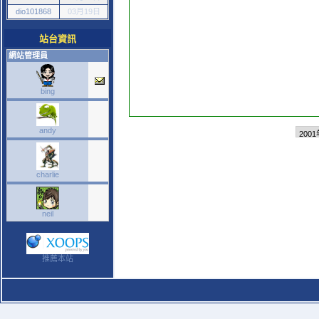
dio101868
03月19日
站台資訊
網站管理員
bing
andy
charlie
neil
推薦本站