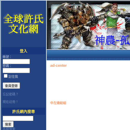
登入
帳號：
ad-center
密碼：
記住我
忘記密碼？
現在註冊！
中左連結組
許氏網內搜尋
高級搜索