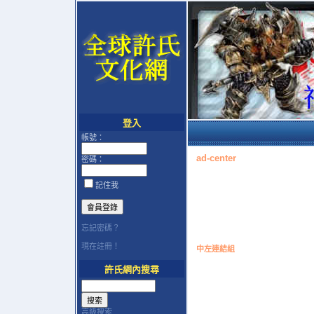
登入
帳號：
ad-center
密碼：
記住我
忘記密碼？
現在註冊！
中左連結組
許氏網內搜尋
高級搜索