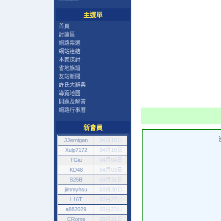
主選單
首頁
討論區
網路票選
網站連結
本家探討
省地族譜
友站新聞
許氏大辭典
導覽地圖
問題及解答
網路行事曆
新會員
JJernigan
04月10日
Xulp7172
04月10日
TGiu
04月04日
KD48
04月03日
S25B
03月31日
jimmyhsu
03月30日
L16T
03月27日
a882029
03月23日
CRome
03月21日