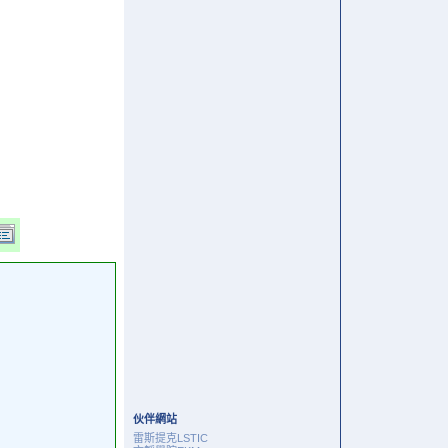
伙伴網站
雷斯提克LSTIC