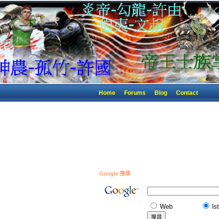
Home
Forums
Blog
Contact
Google 搜尋
Web
ls