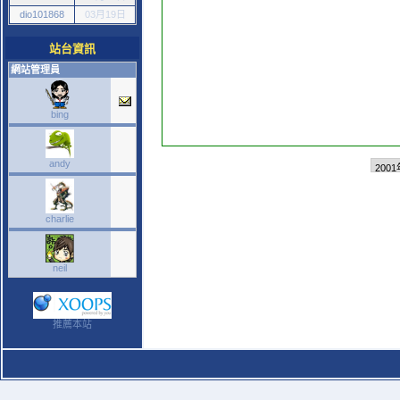
dio101868
03月19日
站台資訊
網站管理員
bing
andy
charlie
neil
推薦本站