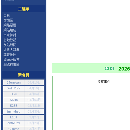
主選單
首頁
討論區
網路票選
網站連結
本家探討
省地族譜
友站新聞
許氏大辭典
導覽地圖
問題及解答
網路行事曆
202
新會員
沒有事件
JJernigan
04月10日
Xulp7172
04月10日
TGiu
04月04日
KD48
04月03日
S25B
03月31日
jimmyhsu
03月30日
L16T
03月27日
a882029
03月23日
CRome
03月21日