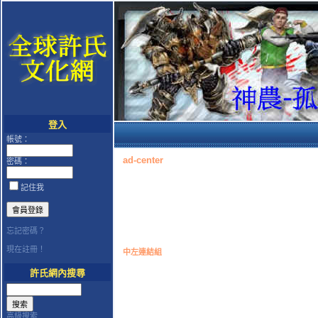
登入
帳號：
ad-center
密碼：
記住我
忘記密碼？
現在註冊！
中左連結組
許氏網內搜尋
高級搜索