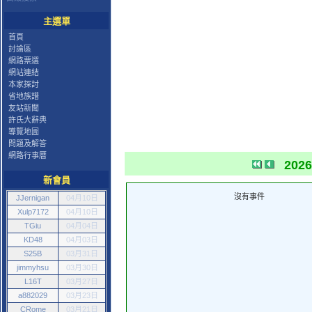
主選單
首頁
討論區
網路票選
網站連結
本家探討
省地族譜
友站新聞
許氏大辭典
導覽地圖
問題及解答
網路行事曆
202
新會員
沒有事件
JJernigan
04月10日
Xulp7172
04月10日
TGiu
04月04日
KD48
04月03日
S25B
03月31日
jimmyhsu
03月30日
L16T
03月27日
a882029
03月23日
CRome
03月21日