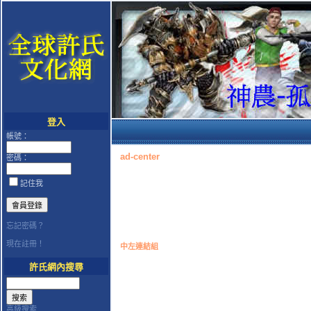
登入
帳號：
ad-center
密碼：
記住我
忘記密碼？
現在註冊！
中左連結組
許氏網內搜尋
高級搜索