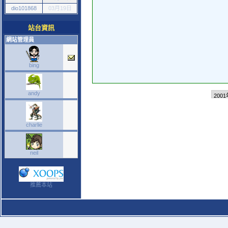
dio101868
03月19日
站台資訊
網站管理員
bing
andy
charlie
neil
推薦本站