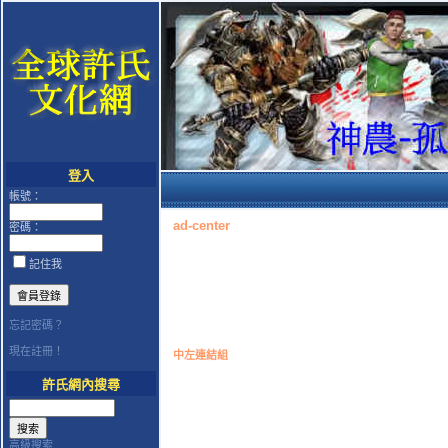
登入
帳號：
ad-center
密碼：
記住我
忘記密碼？
現在註冊！
中左連結組
許氏網內搜尋
高級搜索