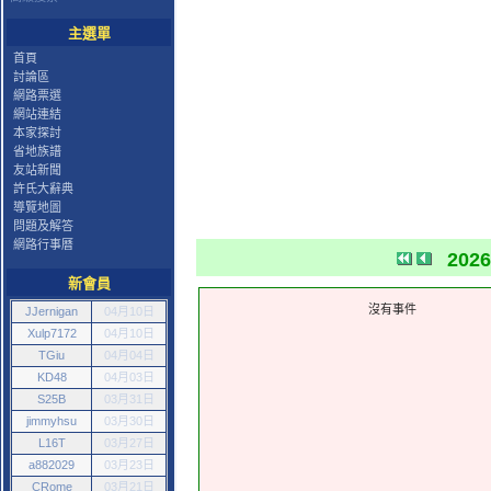
主選單
首頁
討論區
網路票選
網站連結
本家探討
省地族譜
友站新聞
許氏大辭典
導覽地圖
問題及解答
網路行事曆
202
新會員
沒有事件
JJernigan
04月10日
Xulp7172
04月10日
TGiu
04月04日
KD48
04月03日
S25B
03月31日
jimmyhsu
03月30日
L16T
03月27日
a882029
03月23日
CRome
03月21日