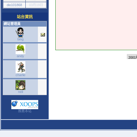
dio101868
03月19日
站台資訊
網站管理員
bing
andy
charlie
neil
推薦本站