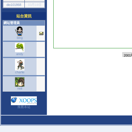
dio101868
03月19日
站台資訊
網站管理員
bing
andy
charlie
neil
推薦本站