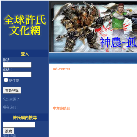
登入
帳號：
ad-center
密碼：
記住我
忘記密碼？
現在註冊！
中左連結組
許氏網內搜尋
高級搜索