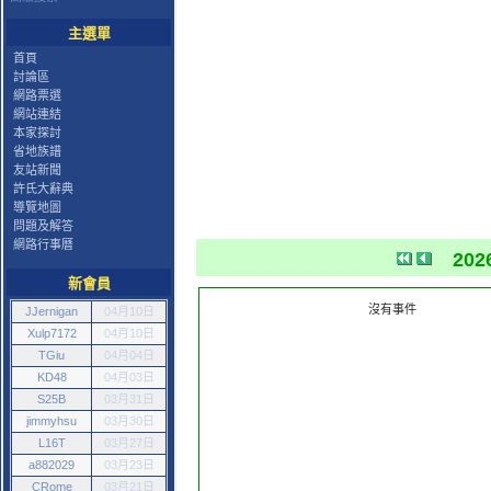
主選單
首頁
討論區
網路票選
網站連結
本家探討
省地族譜
友站新聞
許氏大辭典
導覽地圖
問題及解答
網路行事曆
202
新會員
沒有事件
JJernigan
04月10日
Xulp7172
04月10日
TGiu
04月04日
KD48
04月03日
S25B
03月31日
jimmyhsu
03月30日
L16T
03月27日
a882029
03月23日
CRome
03月21日