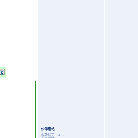
伙伴網站
雷斯提克LSTIC