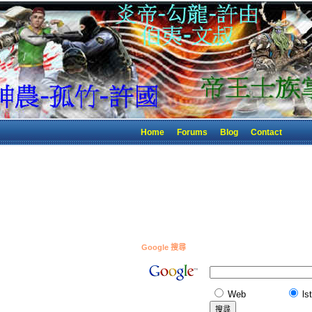
Home
Forums
Blog
Contact
Google 搜尋
Web
ls