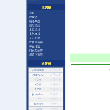
主選單
首頁
討論區
網路票選
網站連結
本家探討
省地族譜
友站新聞
許氏大辭典
導覽地圖
問題及解答
網路行事曆
新會員
JJernigan
04月10日
Xulp7172
04月10日
TGiu
04月04日
KD48
04月03日
S25B
03月31日
jimmyhsu
03月30日
L16T
03月27日
a882029
03月23日
CRome
03月21日