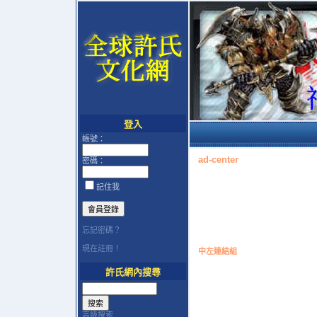
登入
帳號：
ad-center
密碼：
記住我
忘記密碼？
現在註冊！
中左連結組
許氏網內搜尋
高級搜索