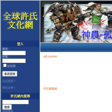
登入
帳號：
ad-center
密碼：
記住我
忘記密碼？
現在註冊！
中左連結組
許氏網內搜尋
高級搜索