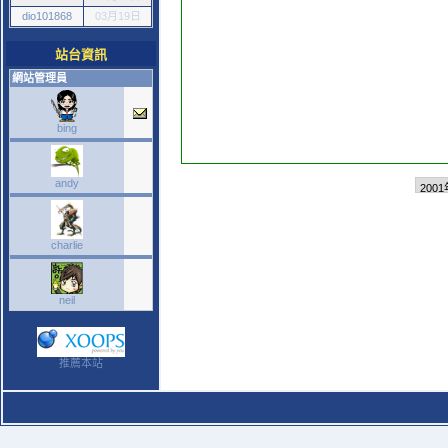
dio101868
03月19日
站台資訊
網站管理員
bing
andy
charlie
neil
推薦本站