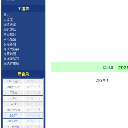
主選單
首頁
討論區
網路票選
網站連結
本家探討
省地族譜
友站新聞
許氏大辭典
導覽地圖
問題及解答
網路行事曆
202
新會員
沒有事件
JJernigan
04月10日
Xulp7172
04月10日
TGiu
04月04日
KD48
04月03日
S25B
03月31日
jimmyhsu
03月30日
L16T
03月27日
a882029
03月23日
CRome
03月21日