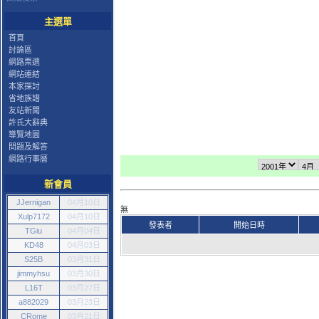
主選單
首頁
討論區
網路票選
網站連結
本家探討
省地族譜
友站新聞
許氏大辭典
導覽地圖
問題及解答
網路行事曆
新會員
JJernigan
04月10日
無
Xulp7172
04月10日
發表者
開始日時
TGiu
04月04日
KD48
04月03日
S25B
03月31日
jimmyhsu
03月30日
L16T
03月27日
a882029
03月23日
CRome
03月21日