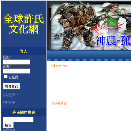
登入
帳號：
ad-center
密碼：
記住我
忘記密碼？
現在註冊！
中左連結組
許氏網內搜尋
高級搜索