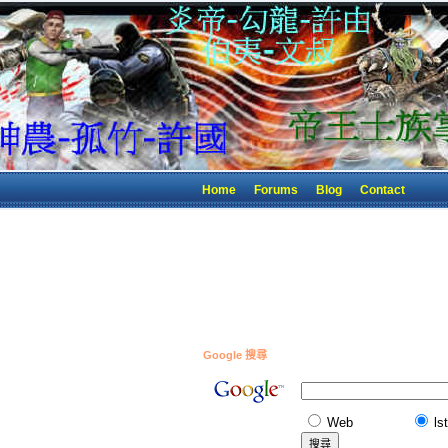
Home
Forums
Blog
Contact
Google 搜尋
Web
ls