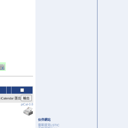
alendar 匯出
piCal-0.8
伙伴網站
雷斯提克LSTIC