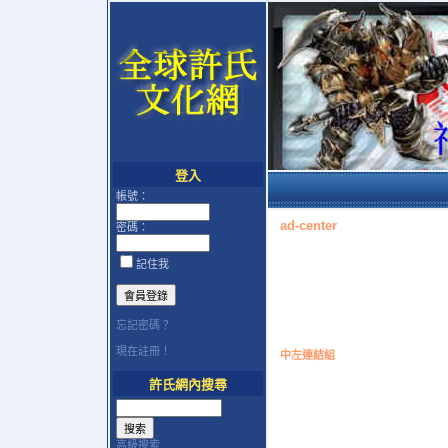
登入
帳號：
ad-center
密碼：
記住我
忘記密碼？
現在註冊！
中左連結組
許氏網內搜尋
高級搜索