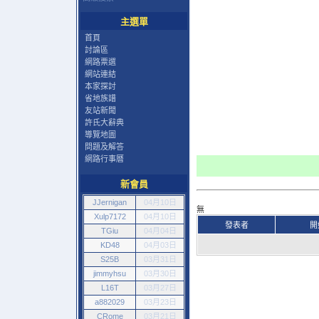
主選單
首頁
討論區
網路票選
網站連結
本家探討
省地族譜
友站新聞
許氏大辭典
導覽地圖
問題及解答
網路行事曆
新會員
JJernigan
04月10日
無
Xulp7172
04月10日
發表者
開
TGiu
04月04日
KD48
04月03日
S25B
03月31日
jimmyhsu
03月30日
L16T
03月27日
a882029
03月23日
CRome
03月21日