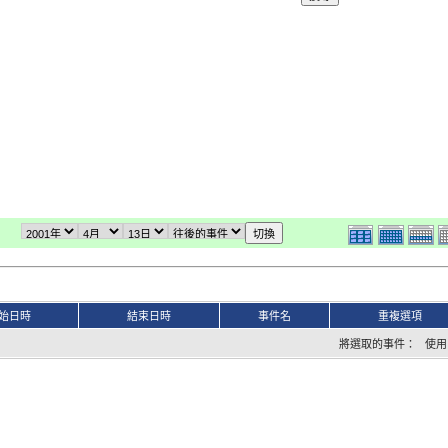
始日時
結束日時
事件名
重複選項
將選取的事件： 使用 iC