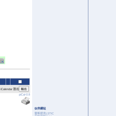
alendar 匯出
piCal-0.8
伙伴網站
雷斯提克LSTIC