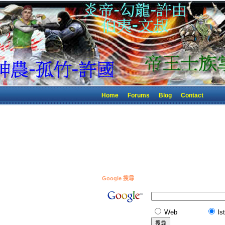
Home
Forums
Blog
Contact
Google 搜尋
Web
ls