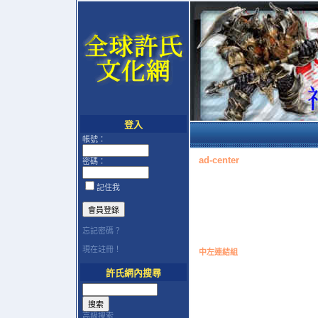
登入
帳號：
ad-center
密碼：
記住我
忘記密碼？
現在註冊！
中左連結組
許氏網內搜尋
高級搜索