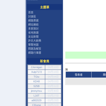
主選單
首頁
討論區
網路票選
網站連結
本家探討
省地族譜
友站新聞
許氏大辭典
導覽地圖
問題及解答
網路行事曆
新會員
JJernigan
04月10日
無
Xulp7172
04月10日
發表者
開
TGiu
04月04日
KD48
04月03日
S25B
03月31日
jimmyhsu
03月30日
L16T
03月27日
a882029
03月23日
CRome
03月21日