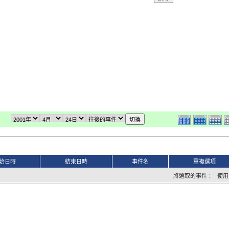
始日時
結束日時
事件名
重複選項
將選取的事件： 使用 iC