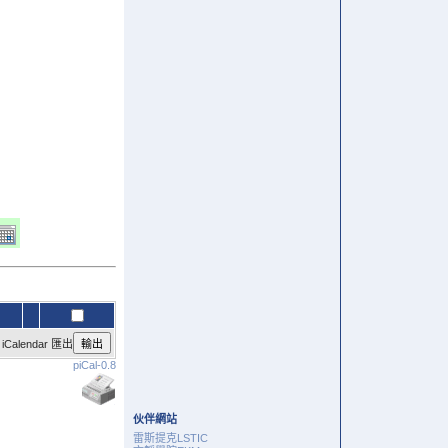
alendar 匯出
piCal-0.8
伙伴網站
雷斯提克LSTIC