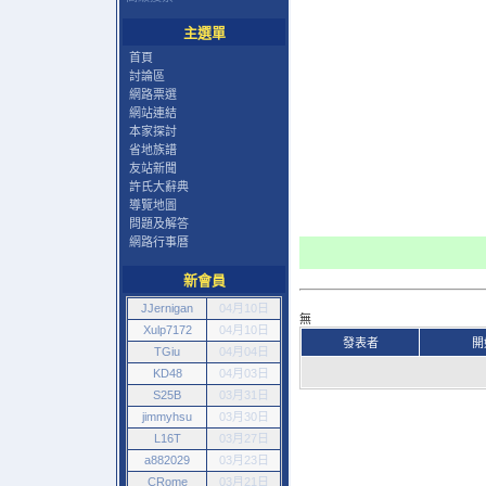
主選單
首頁
討論區
網路票選
網站連結
本家探討
省地族譜
友站新聞
許氏大辭典
導覽地圖
問題及解答
網路行事曆
新會員
JJernigan
04月10日
無
Xulp7172
04月10日
發表者
開
TGiu
04月04日
KD48
04月03日
S25B
03月31日
jimmyhsu
03月30日
L16T
03月27日
a882029
03月23日
CRome
03月21日