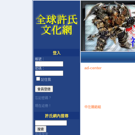
登入
帳號：
ad-center
密碼：
記住我
忘記密碼？
現在註冊！
中左連結組
許氏網內搜尋
高級搜索