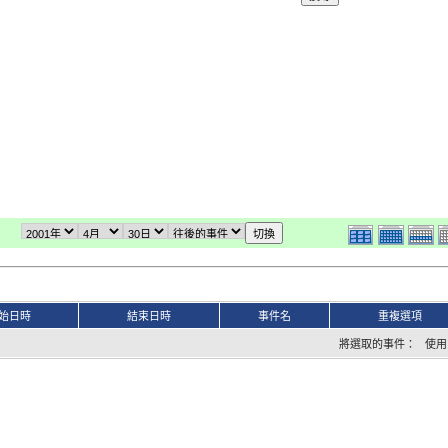
始日時
結束日時
事件名
重複選項
將選取的事件： 使用 iC