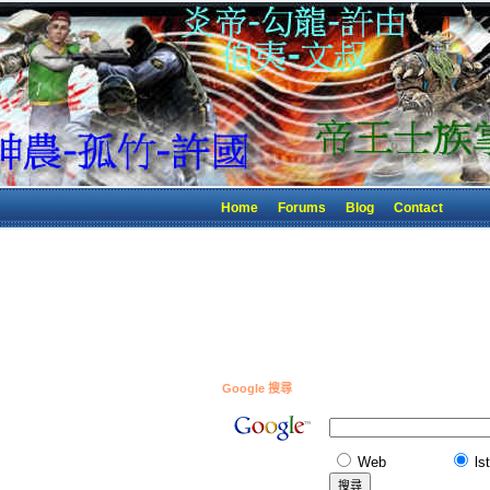
Home
Forums
Blog
Contact
Google 搜尋
Web
ls