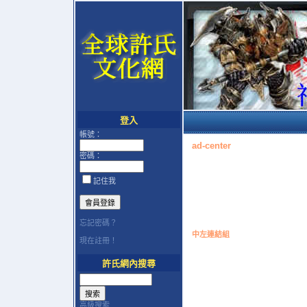
登入
帳號：
ad-center
密碼：
記住我
忘記密碼？
中左連結組
現在註冊！
許氏網內搜尋
高級搜索