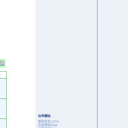
六
伙伴網站
雷斯提克LSTIC
文韜學院EKM