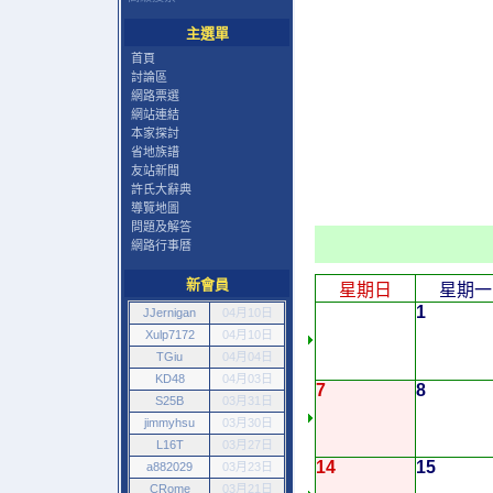
主選單
首頁
討論區
網路票選
網站連結
本家探討
省地族譜
友站新聞
許氏大辭典
導覽地圖
問題及解答
網路行事曆
新會員
星期日
星期一
1
JJernigan
04月10日
Xulp7172
04月10日
TGiu
04月04日
KD48
04月03日
7
8
S25B
03月31日
jimmyhsu
03月30日
L16T
03月27日
14
15
a882029
03月23日
CRome
03月21日