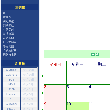
主選單
首頁
討論區
網路票選
網站連結
本家探討
省地族譜
友站新聞
許氏大辭典
導覽地圖
問題及解答
網路行事曆
新會員
星期日
星期一
星期二
JJernigan
04月10日
Xulp7172
04月10日
TGiu
04月04日
KD48
04月03日
2
3
4
S25B
03月31日
jimmyhsu
03月30日
L16T
03月27日
9
10
11
a882029
03月23日
CRome
03月21日