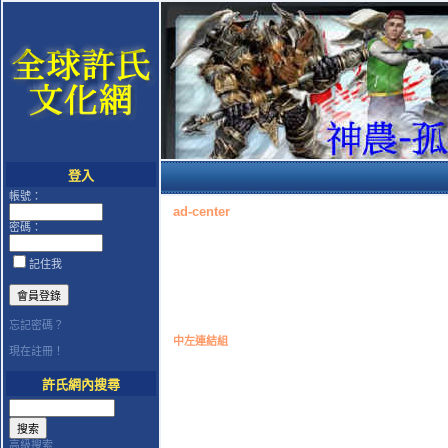
登入
帳號：
ad-center
密碼：
記住我
忘記密碼？
中左連結組
現在註冊！
許氏網內搜尋
高級搜索