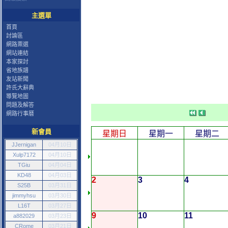
主選單
首頁
討論區
網路票選
網站連結
本家探討
省地族譜
友站新聞
許氏大辭典
導覽地圖
問題及解答
網路行事曆
新會員
星期日
星期一
星期二
JJernigan
04月10日
Xulp7172
04月10日
TGiu
04月04日
KD48
04月03日
2
3
4
S25B
03月31日
jimmyhsu
03月30日
L16T
03月27日
9
10
11
a882029
03月23日
CRome
03月21日