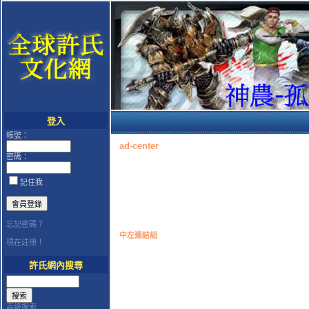
登入
帳號：
ad-center
密碼：
記住我
忘記密碼？
中左連結組
現在註冊！
許氏網內搜尋
高級搜索