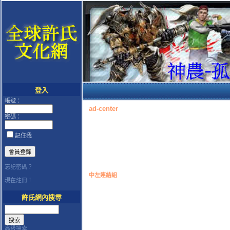
登入
帳號：
ad-center
密碼：
記住我
忘記密碼？
中左連結組
現在註冊！
許氏網內搜尋
高級搜索