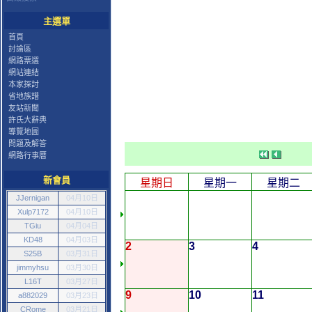
主選單
首頁
討論區
網路票選
網站連結
本家探討
省地族譜
友站新聞
許氏大辭典
導覽地圖
問題及解答
網路行事曆
新會員
星期日
星期一
星期二
JJernigan
04月10日
Xulp7172
04月10日
TGiu
04月04日
KD48
04月03日
2
3
4
S25B
03月31日
jimmyhsu
03月30日
L16T
03月27日
9
10
11
a882029
03月23日
CRome
03月21日