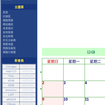
主選單
首頁
討論區
網路票選
網站連結
本家探討
省地族譜
友站新聞
許氏大辭典
導覽地圖
問題及解答
網路行事曆
新會員
星期日
星期一
星期二
JJernigan
04月10日
Xulp7172
04月10日
TGiu
04月04日
KD48
04月03日
2
3
4
S25B
03月31日
jimmyhsu
03月30日
L16T
03月27日
9
10
11
a882029
03月23日
CRome
03月21日