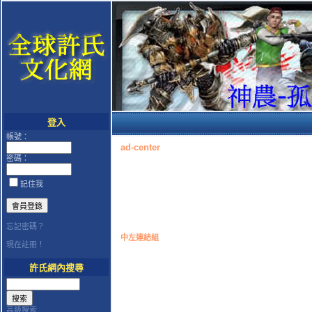
登入
帳號：
ad-center
密碼：
記住我
忘記密碼？
中左連結組
現在註冊！
許氏網內搜尋
高級搜索