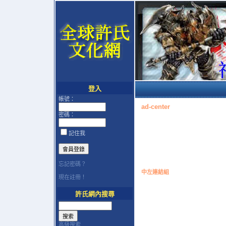
登入
帳號：
ad-center
密碼：
記住我
忘記密碼？
中左連結組
現在註冊！
許氏網內搜尋
高級搜索