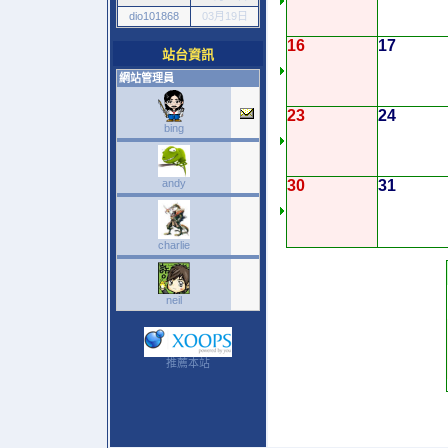
dio101868
03月19日
16
17
站台資訊
網站管理員
23
24
bing
andy
30
31
charlie
neil
推薦本站