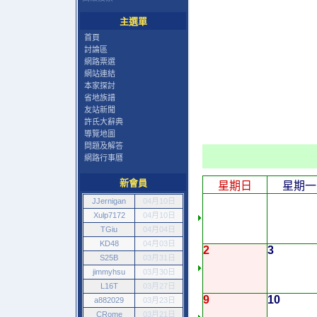
主選單
首頁
討論區
網路票選
網站連結
本家探討
省地族譜
友站新聞
許氏大辭典
導覽地圖
問題及解答
網路行事曆
新會員
星期日
星期一
JJernigan
04月10日
Xulp7172
04月10日
TGiu
04月04日
KD48
04月03日
2
3
S25B
03月31日
jimmyhsu
03月30日
L16T
03月27日
9
10
a882029
03月23日
CRome
03月21日