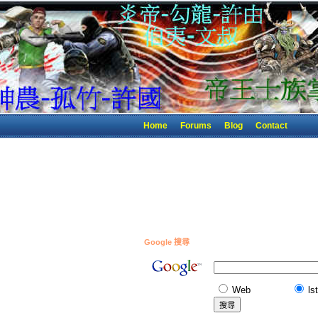
Home
Forums
Blog
Contact
Google 搜尋
Web
ls