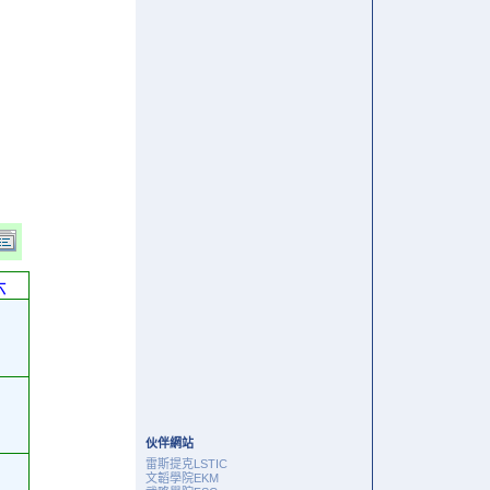
六
伙伴網站
雷斯提克LSTIC
文韜學院EKM