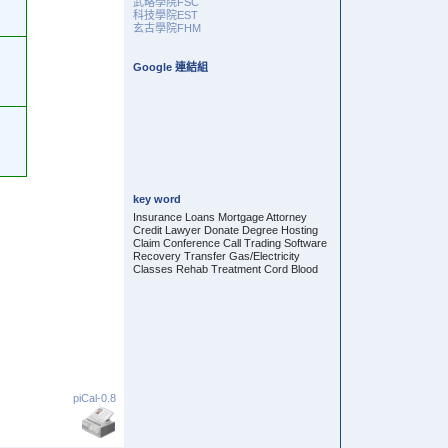
武略學院FSC
科技學院EST
玄古學院FHM
Google 連結組
key word
Insurance Loans Mortgage Attorney
Credit Lawyer Donate Degree Hosting
Claim Conference Call Trading Software
Recovery Transfer Gas/Electricity
Classes Rehab Treatment Cord Blood
piCal-0.8