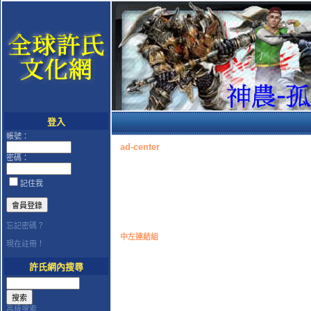
登入
帳號：
ad-center
密碼：
記住我
忘記密碼？
中左連結組
現在註冊！
許氏網內搜尋
高級搜索