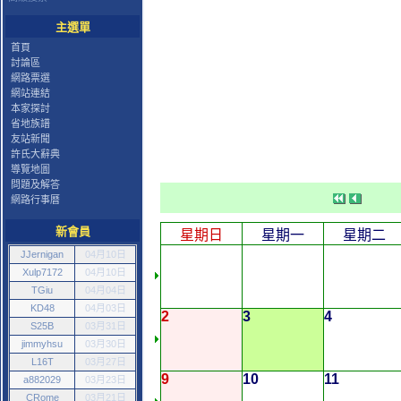
主選單
首頁
討論區
網路票選
網站連結
本家探討
省地族譜
友站新聞
許氏大辭典
導覽地圖
問題及解答
網路行事曆
新會員
星期日
星期一
星期二
JJernigan
04月10日
Xulp7172
04月10日
TGiu
04月04日
KD48
04月03日
2
3
4
S25B
03月31日
jimmyhsu
03月30日
L16T
03月27日
9
10
11
a882029
03月23日
CRome
03月21日