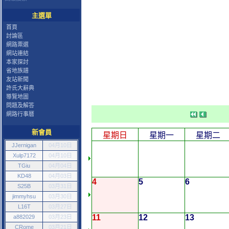
主選單
首頁
討論區
網路票選
網站連結
本家探討
省地族譜
友站新聞
許氏大辭典
導覽地圖
問題及解答
網路行事曆
新會員
星期日
星期一
星期二
JJernigan
04月10日
Xulp7172
04月10日
TGiu
04月04日
KD48
04月03日
4
5
6
S25B
03月31日
jimmyhsu
03月30日
L16T
03月27日
11
12
13
a882029
03月23日
CRome
03月21日