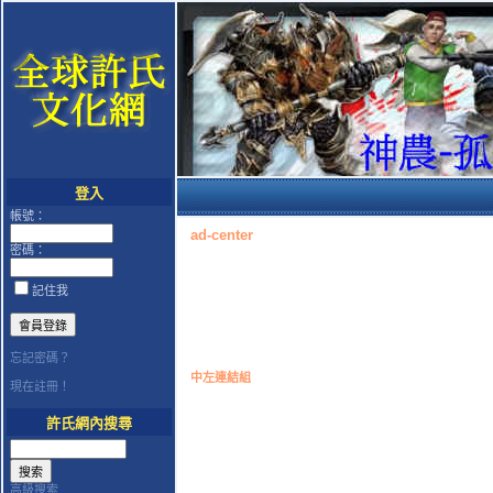
登入
帳號：
ad-center
密碼：
記住我
忘記密碼？
中左連結組
現在註冊！
許氏網內搜尋
高級搜索