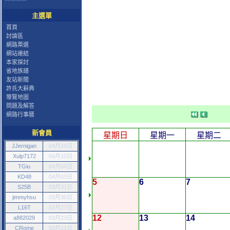
主選單
首頁
討論區
網路票選
網站連結
本家探討
省地族譜
友站新聞
許氏大辭典
導覽地圖
問題及解答
網路行事曆
新會員
星期日
星期一
星期二
JJernigan
04月10日
Xulp7172
04月10日
TGiu
04月04日
KD48
04月03日
5
6
7
S25B
03月31日
jimmyhsu
03月30日
L16T
03月27日
12
13
14
a882029
03月23日
CRome
03月21日