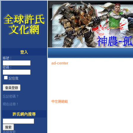
登入
帳號：
ad-center
密碼：
記住我
忘記密碼？
中左連結組
現在註冊！
許氏網內搜尋
高級搜索