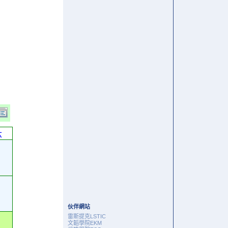
六
伙伴網站
雷斯提克LSTIC
文韜學院EKM