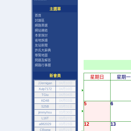
主選單
首頁
討論區
網路票選
網站連結
本家探討
省地族譜
友站新聞
許氏大辭典
導覽地圖
問題及解答
網路行事曆
新會員
星期日
星期一
JJernigan
04月10日
Xulp7172
04月10日
TGiu
04月04日
KD48
04月03日
5
6
S25B
03月31日
jimmyhsu
03月30日
L16T
03月27日
12
13
a882029
03月23日
CRome
03月21日