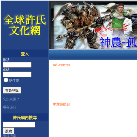
登入
帳號：
ad-center
密碼：
記住我
忘記密碼？
中左連結組
現在註冊！
許氏網內搜尋
高級搜索