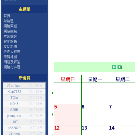
主選單
首頁
討論區
網路票選
網站連結
本家探討
省地族譜
友站新聞
許氏大辭典
導覽地圖
問題及解答
網路行事曆
新會員
星期日
星期一
星期二
JJernigan
04月10日
Xulp7172
04月10日
TGiu
04月04日
KD48
04月03日
5
6
7
S25B
03月31日
jimmyhsu
03月30日
L16T
03月27日
12
13
14
a882029
03月23日
CRome
03月21日