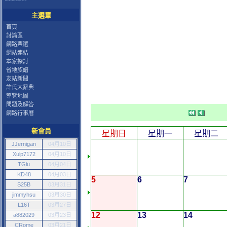
主選單
首頁
討論區
網路票選
網站連結
本家探討
省地族譜
友站新聞
許氏大辭典
導覽地圖
問題及解答
網路行事曆
新會員
星期日
星期一
星期二
JJernigan
04月10日
Xulp7172
04月10日
TGiu
04月04日
KD48
04月03日
5
6
7
S25B
03月31日
jimmyhsu
03月30日
L16T
03月27日
12
13
14
a882029
03月23日
CRome
03月21日