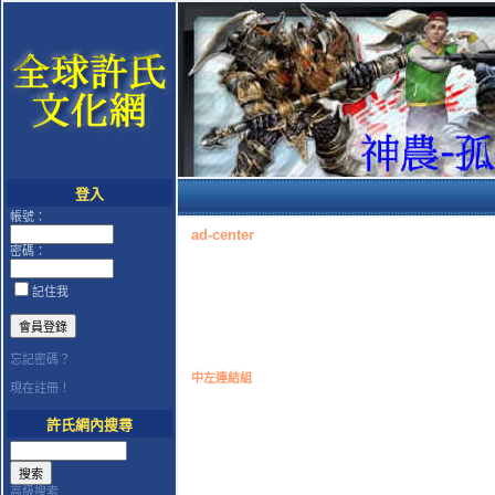
登入
帳號：
ad-center
密碼：
記住我
忘記密碼？
中左連結組
現在註冊！
許氏網內搜尋
高級搜索