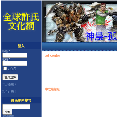
登入
帳號：
ad-center
密碼：
記住我
忘記密碼？
中左連結組
現在註冊！
許氏網內搜尋
高級搜索