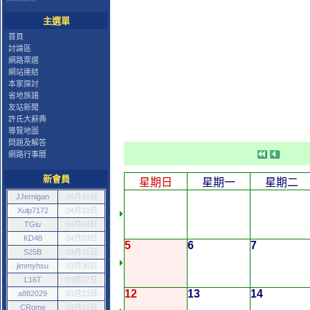
主選單
首頁
討論區
網路票選
網站連結
本家探討
省地族譜
友站新聞
許氏大辭典
導覽地圖
問題及解答
網路行事曆
新會員
星期日
星期一
星期二
JJernigan
04月10日
Xulp7172
04月10日
TGiu
04月04日
KD48
04月03日
5
6
7
S25B
03月31日
jimmyhsu
03月30日
L16T
03月27日
12
13
14
a882029
03月23日
CRome
03月21日