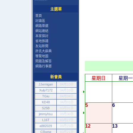
主選單
首頁
討論區
網路票選
網站連結
本家探討
省地族譜
友站新聞
許氏大辭典
導覽地圖
問題及解答
網路行事曆
新會員
星期日
星期一
JJernigan
04月10日
Xulp7172
04月10日
TGiu
04月04日
KD48
04月03日
5
6
S25B
03月31日
jimmyhsu
03月30日
L16T
03月27日
12
13
a882029
03月23日
CRome
03月21日