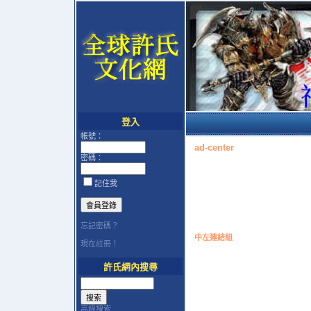
登入
帳號：
ad-center
密碼：
記住我
忘記密碼？
中左連結組
現在註冊！
許氏網內搜尋
高級搜索