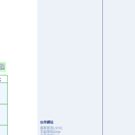
六
伙伴網站
雷斯提克LSTIC
文韜學院EKM