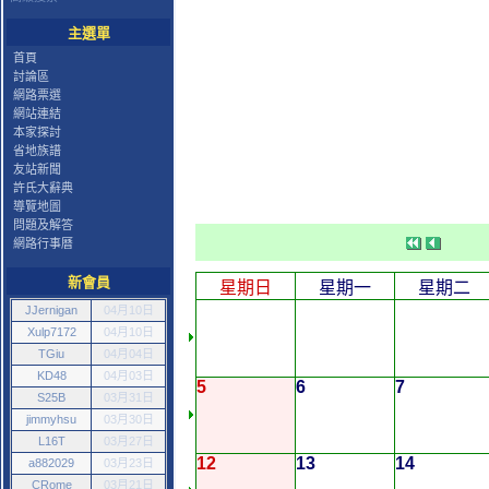
主選單
首頁
討論區
網路票選
網站連結
本家探討
省地族譜
友站新聞
許氏大辭典
導覽地圖
問題及解答
網路行事曆
新會員
星期日
星期一
星期二
JJernigan
04月10日
Xulp7172
04月10日
TGiu
04月04日
KD48
04月03日
5
6
7
S25B
03月31日
jimmyhsu
03月30日
L16T
03月27日
12
13
14
a882029
03月23日
CRome
03月21日