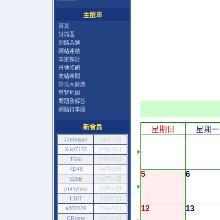
主選單
首頁
討論區
網路票選
網站連結
本家探討
省地族譜
友站新聞
許氏大辭典
導覽地圖
問題及解答
網路行事曆
新會員
星期日
星期一
JJernigan
04月10日
Xulp7172
04月10日
TGiu
04月04日
KD48
04月03日
5
6
S25B
03月31日
jimmyhsu
03月30日
L16T
03月27日
12
13
a882029
03月23日
CRome
03月21日