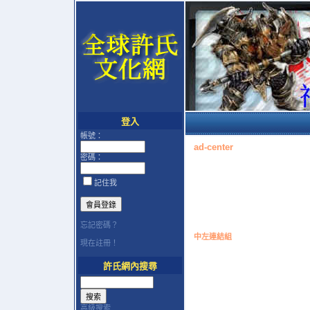
登入
帳號：
ad-center
密碼：
記住我
忘記密碼？
中左連結組
現在註冊！
許氏網內搜尋
高級搜索