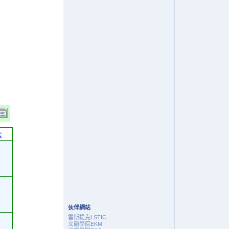
六
伙伴網站
雷斯提克LSTIC
文韜學院EKM