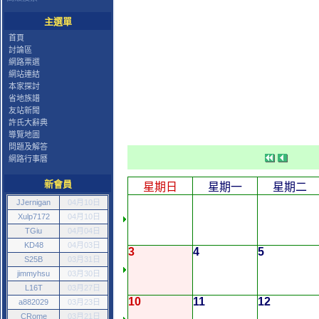
主選單
首頁
討論區
網路票選
網站連結
本家探討
省地族譜
友站新聞
許氏大辭典
導覽地圖
問題及解答
網路行事曆
新會員
星期日
星期一
星期二
JJernigan
04月10日
Xulp7172
04月10日
TGiu
04月04日
KD48
04月03日
3
4
5
S25B
03月31日
jimmyhsu
03月30日
L16T
03月27日
10
11
12
a882029
03月23日
CRome
03月21日