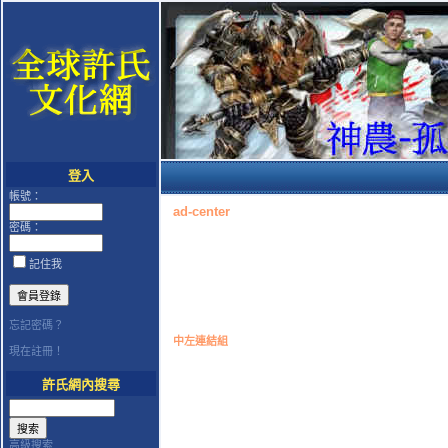
登入
帳號：
ad-center
密碼：
記住我
忘記密碼？
中左連結組
現在註冊！
許氏網內搜尋
高級搜索