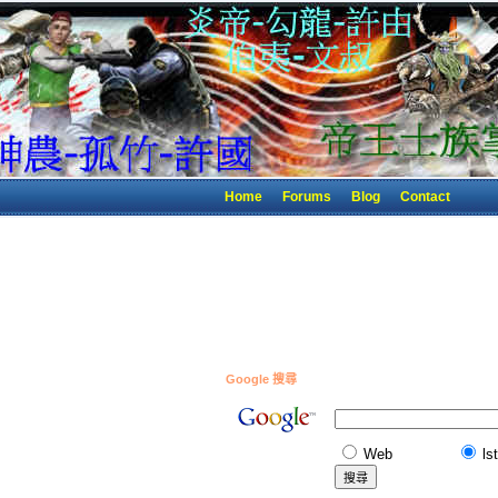
Home
Forums
Blog
Contact
Google 搜尋
Web
ls