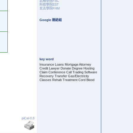
武略學院FSC
科技學院EST
玄古學院FHM
Google 連結組
key word
Insurance Loans Mortgage Attorney
Credit Lawyer Donate Degree Hosting
Claim Conference Call Trading Software
Recovery Transfer Gas/Electricity
Classes Rehab Treatment Cord Blood
piCal-0.8