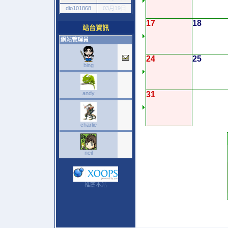
dio101868
03月19日
17
18
站台資訊
網站管理員
24
25
bing
andy
31
charlie
neil
推薦本站