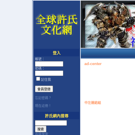
登入
帳號：
ad-center
密碼：
記住我
忘記密碼？
中左連結組
現在註冊！
許氏網內搜尋
高級搜索