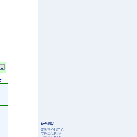
六
伙伴網站
雷斯提克LSTIC
文韜學院EKM