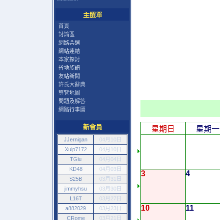
主選單
首頁
討論區
網路票選
網站連結
本家探討
省地族譜
友站新聞
許氏大辭典
導覽地圖
問題及解答
網路行事曆
新會員
星期日
星期一
JJernigan
04月10日
Xulp7172
04月10日
TGiu
04月04日
KD48
04月03日
3
4
S25B
03月31日
jimmyhsu
03月30日
L16T
03月27日
10
11
a882029
03月23日
CRome
03月21日