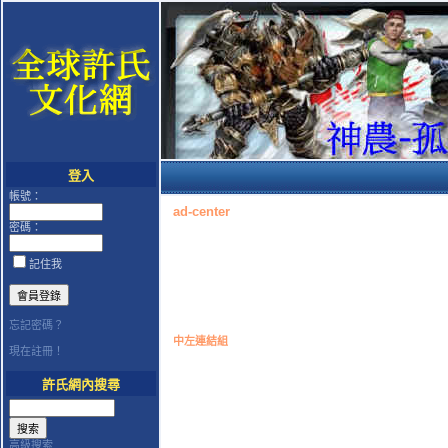
登入
帳號：
ad-center
密碼：
記住我
忘記密碼？
中左連結組
現在註冊！
許氏網內搜尋
高級搜索