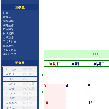
主選單
首頁
討論區
網路票選
網站連結
本家探討
省地族譜
友站新聞
許氏大辭典
導覽地圖
問題及解答
網路行事曆
新會員
星期日
星期一
星期二
JJernigan
04月10日
Xulp7172
04月10日
TGiu
04月04日
KD48
04月03日
3
4
5
S25B
03月31日
jimmyhsu
03月30日
L16T
03月27日
10
11
12
a882029
03月23日
CRome
03月21日