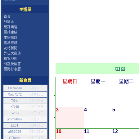
主選單
首頁
討論區
網路票選
網站連結
本家探討
省地族譜
友站新聞
許氏大辭典
導覽地圖
問題及解答
網路行事曆
新會員
星期日
星期一
星期二
JJernigan
04月10日
Xulp7172
04月10日
TGiu
04月04日
KD48
04月03日
3
4
5
S25B
03月31日
jimmyhsu
03月30日
L16T
03月27日
10
11
12
a882029
03月23日
CRome
03月21日