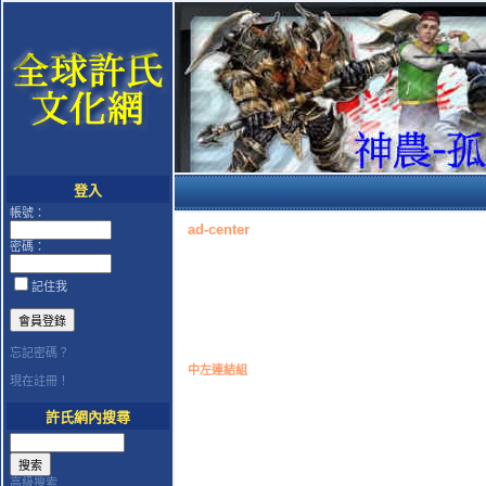
登入
帳號：
ad-center
密碼：
記住我
忘記密碼？
中左連結組
現在註冊！
許氏網內搜尋
高級搜索