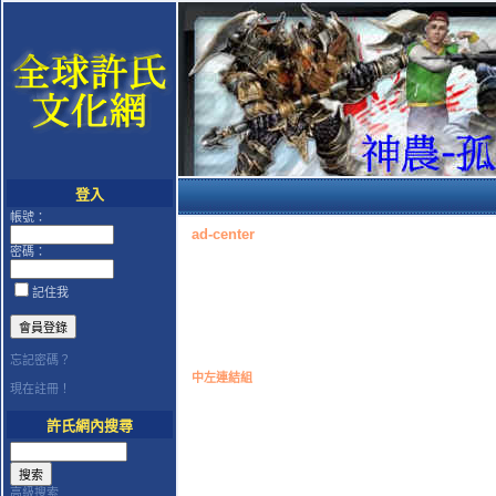
登入
帳號：
ad-center
密碼：
記住我
忘記密碼？
中左連結組
現在註冊！
許氏網內搜尋
高級搜索