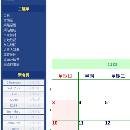
主選單
首頁
討論區
網路票選
網站連結
本家探討
省地族譜
友站新聞
許氏大辭典
導覽地圖
問題及解答
網路行事曆
新會員
星期日
星期一
星期二
JJernigan
04月10日
Xulp7172
04月10日
TGiu
04月04日
KD48
04月03日
3
4
5
S25B
03月31日
jimmyhsu
03月30日
L16T
03月27日
10
11
12
a882029
03月23日
CRome
03月21日