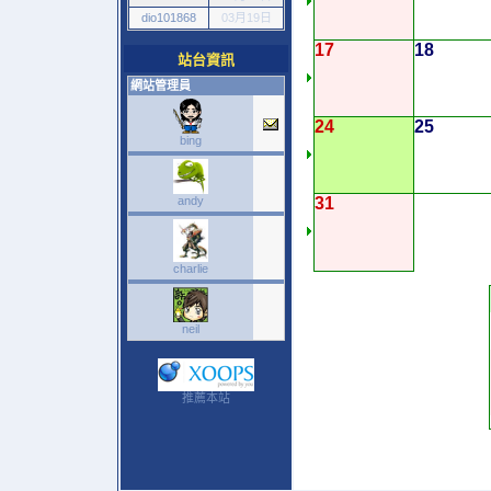
dio101868
03月19日
17
18
站台資訊
網站管理員
24
25
bing
andy
31
charlie
neil
推薦本站