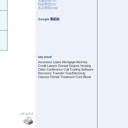
武略學院FSC
科技學院EST
玄古學院FHM
Google 連結組
key word
Insurance Loans Mortgage Attorney
Credit Lawyer Donate Degree Hosting
Claim Conference Call Trading Software
Recovery Transfer Gas/Electricity
Classes Rehab Treatment Cord Blood
piCal-0.8