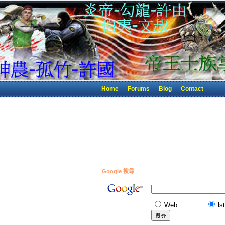
Home
Forums
Blog
Contact
Google 搜尋
Web
ls