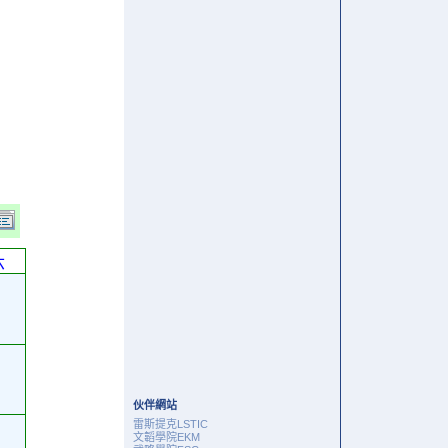
六
伙伴網站
雷斯提克LSTIC
文韜學院EKM