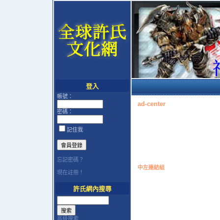
登入
帳號：
ad-center
密碼：
記住我
忘記密碼？
中左連結組
現在註冊！
許氏網內搜尋
高級搜索