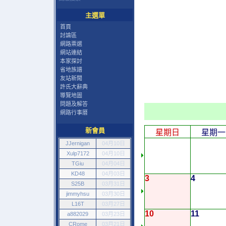
主選單
首頁
討論區
網路票選
網站連結
本家探討
省地族譜
友站新聞
許氏大辭典
導覽地圖
問題及解答
網路行事曆
新會員
星期日
星期一
JJernigan
04月10日
Xulp7172
04月10日
TGiu
04月04日
KD48
04月03日
3
4
S25B
03月31日
jimmyhsu
03月30日
L16T
03月27日
10
11
a882029
03月23日
CRome
03月21日