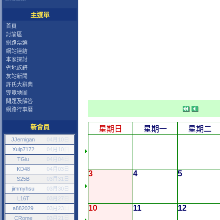
主選單
首頁
討論區
網路票選
網站連結
本家探討
省地族譜
友站新聞
許氏大辭典
導覽地圖
問題及解答
網路行事曆
新會員
星期日
星期一
星期二
JJernigan
04月10日
Xulp7172
04月10日
TGiu
04月04日
KD48
04月03日
3
4
5
S25B
03月31日
jimmyhsu
03月30日
L16T
03月27日
10
11
12
a882029
03月23日
CRome
03月21日