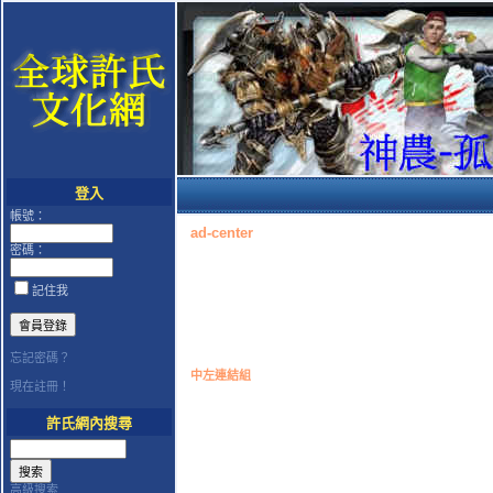
登入
帳號：
ad-center
密碼：
記住我
忘記密碼？
中左連結組
現在註冊！
許氏網內搜尋
高級搜索