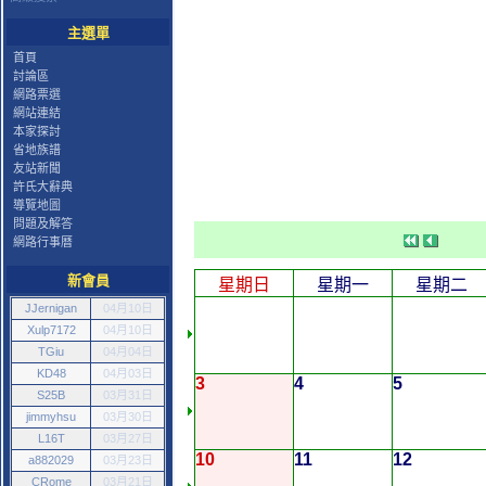
主選單
首頁
討論區
網路票選
網站連結
本家探討
省地族譜
友站新聞
許氏大辭典
導覽地圖
問題及解答
網路行事曆
新會員
星期日
星期一
星期二
JJernigan
04月10日
Xulp7172
04月10日
TGiu
04月04日
KD48
04月03日
3
4
5
S25B
03月31日
jimmyhsu
03月30日
L16T
03月27日
10
11
12
a882029
03月23日
CRome
03月21日