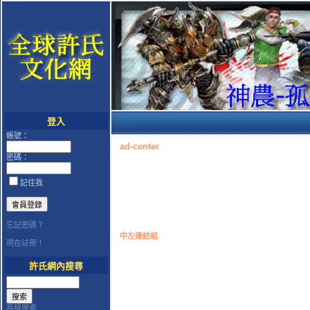
登入
帳號：
ad-center
密碼：
記住我
忘記密碼？
中左連結組
現在註冊！
許氏網內搜尋
高級搜索