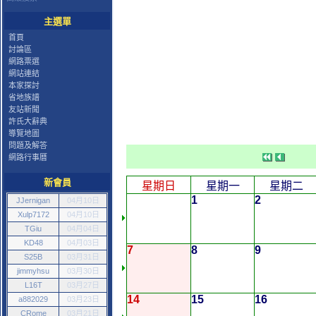
主選單
首頁
討論區
網路票選
網站連結
本家探討
省地族譜
友站新聞
許氏大辭典
導覽地圖
問題及解答
網路行事曆
新會員
星期日
星期一
星期二
1
2
JJernigan
04月10日
Xulp7172
04月10日
TGiu
04月04日
KD48
04月03日
7
8
9
S25B
03月31日
jimmyhsu
03月30日
L16T
03月27日
14
15
16
a882029
03月23日
CRome
03月21日