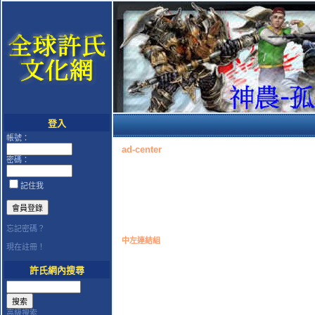
登入
帳號：
ad-center
密碼：
記住我
忘記密碼？
中左連結組
現在註冊！
許氏網內搜尋
高級搜索